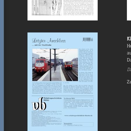
Kl
H
a
Da
D
Z