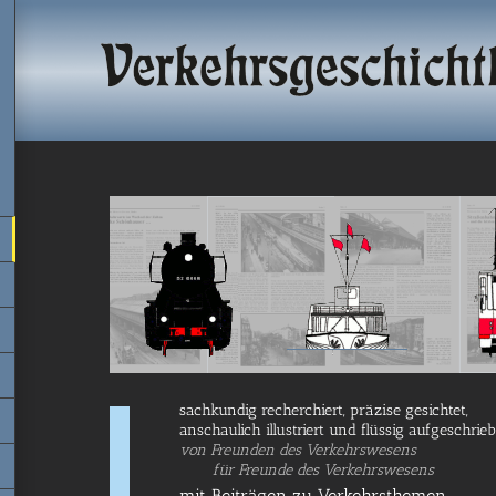
sach­kun­dig recher­chiert, prä­zi­se gesichtet,
anschau­lich illus­triert und flüs­sig aufgeschrie
von Freun­den des Verkehrswesens
für Freun­de des Verkehrswesens
mit Beiträgen zu Verkehrsthemen