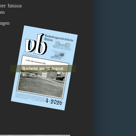
ber hinaus
nen
lungen
Erscheint am 12. August.