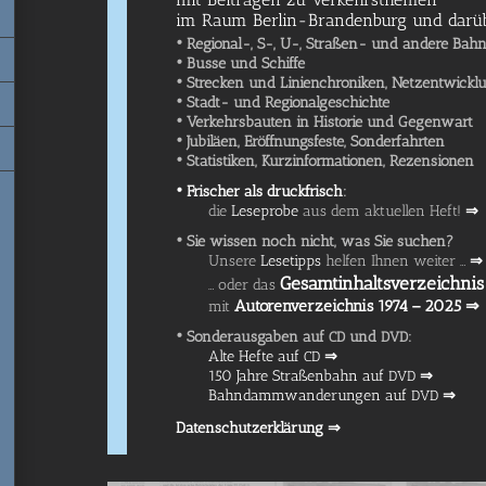
im Raum Berlin-Brandenburg und darü
• Regio­nal-, S-, U-, Stra­­ßen- und ande­re Bah
• Bus­se und Schiffe
• Stre­cken und Lini­en­chro­ni­ken, Netzentwick
• Stadt- und Regionalgeschichte
• Ver­kehrs­bau­ten in His­to­rie und Gegenwart
• Jubi­lä­en, Eröff­nungs­fes­te, Sonderfahrten
• Sta­tis­ti­ken, Kurz­in­for­ma­tio­nen, Rezensionen
•
Fri­scher als druck­frisch
:
die
Lese­pro­be
aus dem aktu­el­len Heft!
⇒
• Sie wis­sen noch nicht, was Sie suchen?
Unse­re
Lese­tipps
hel­fen Ihnen wei­ter …
⇒
Gesamt­in­halts­ver­zeich­nis
… oder das
Autoren­ver­zeich­nis 1974 – 2025 ⇒
mit
• Son­der­aus­ga­ben auf
und
:
CD
DVD
Alte Hef­te auf
⇒
CD
150 Jah­re Stra­ßen­bahn auf
⇒
DVD
Bahn­damm­wan­de­run­gen auf
⇒
DVD
Daten­schutz­er­klä­rung ⇒