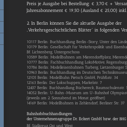
Preis je Ausgabe bei Bestellung: € 3,70 € + Vers
Jahresabonnement € 19,50 (Ausland € 25,00) inkl
2. In Berlin können Sie die aktuelle Ausgabe der
„Verkehrsgeschichtlichen Blätter“ in folgenden Ve
10117 Ber­lin: Buch­hand­lung Ber­­lin-Sto­ry, Unter den Lin­
10179 Ber­lin: Gesell­schaft für Ver­kehrs­po­li­tik und Eisen­b
Bf. Lich­ten­berg, Untergeschoss
10589 Ber­lin: Modell­bah­nen am Mie­ren­dorff­platz, Mie­ren­do
10777 Ber­lin: Fach­buch­hand­lung Loko­Mo­ti­ve, Regens­bur­g
10786 Ber­lin: Modell­ei­sen­bah­nen Tur­berg, Liet­zen­bur­ger S
10963 Ber­lin: Buch­hand­lung im Deut­schen Tech­nik­mu­se­um
12105 Ber­lin: Modell­bahn Pietsch GmbH, Prühß­str. 34
12163 Ber­lin: Der Lok­schup­pen, Mar­kel­str. 7
12437 Ber­lin: Buch­hand­lung Bücher­eck, Baum­schu­len­str. 
14052 Ber­lin: U-Bahn-Muse­um am U-Bahn­hof Olympias
(jeweils am 2. Sonn­abend im Monat geöffnet)
14169 Ber­lin: Modell­bah­nen in Zehlen­dorf, Ber­li­ner Str. 37
Bahn­hofs­buch­hand­lun­gen
der Unter­neh­mens­grup­pe Dr. Eckert GmbH bzw. der
BHG
Bf. Süd­kreuz Ost und West