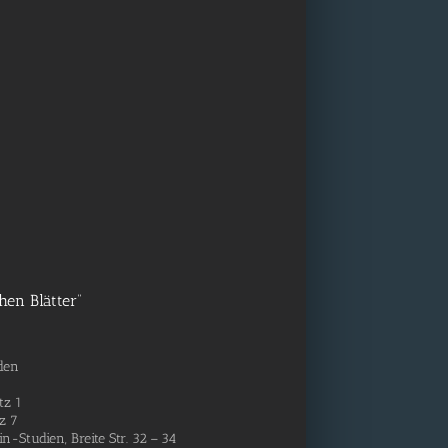
hen Blätter“
sden
tz 1
tz 7
lin-Stu­­di­en, Brei­te Str. 32 – 34