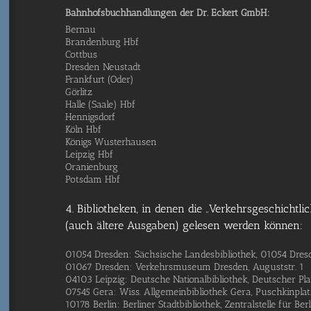
Bahn­hofs­buch­hand­lun­gen der
Dr. Eckert GmbH
:
Ber­nau
Bran­den­burg Hbf
Cottbus
Dres­den Neustadt
Frank­furt (Oder)
Görlitz
Hal­le (Saa­le) Hbf
Hennigsdorf
Köln Hbf
Königs Wusterhausen
Leip­zig Hbf
Oranienburg
Pots­dam Hbf
4. Bibliotheken, in denen die „Verkehrsgeschichtlic
(auch ältere Ausgaben) gelesen werden können:
01054 Dres­den: Säch­si­sche Lan­des­bi­blio­thek, 01054 Dre
01067 Dres­den: Ver­kehrs­mu­se­um Dres­den, August­str. 1
04103 Leip­zig: Deut­sche Natio­nal­bi­blio­thek, Deut­scher Pla
07545 Gera: Wiss. All­ge­mein­bi­blio­thek Gera, Pusch­kin­pla
10178 Ber­lin: Ber­li­ner Stadt­bi­blio­thek, Zen­tral­stel­le für Ber­­