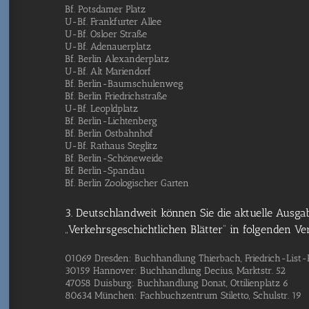
Bf. Pots­da­mer Platz
U-Bf. Frank­fur­ter Allee
U-Bf. Oslo­er Straße
U-Bf. Adenauerplatz
Bf. Ber­lin Alexanderplatz
U-Bf. Alt Mariendorf
Bf. Berlin-Baumschulenweg
Bf. Ber­lin Friedrichstraße
U-Bf. Leopldplatz
Bf. Berlin-Lichtenberg
Bf. Ber­lin Ostbahnhof
U-Bf. Rat­haus Steglitz
Bf. Berlin-Schöneweide
Bf. Berlin-Spandau
Bf. Ber­lin Zoo­lo­gi­scher Garten
3. Deutschlandweit können Sie die aktuelle Ausga
„Verkehrsgeschichtlichen Blätter“ in folgenden Ve
01069 Dres­den: Buch­hand­lung Thier­bach, Frie­d­rich-List-
30159 Han­no­ver: Buch­hand­lung Deci­us, Markt­str. 52
47058 Duis­burg: Buch­hand­lung Donat, Otti­li­en­platz 6
80634 Mün­chen: Fach­buch­zen­trum Sti­let­to, Schul­str. 19