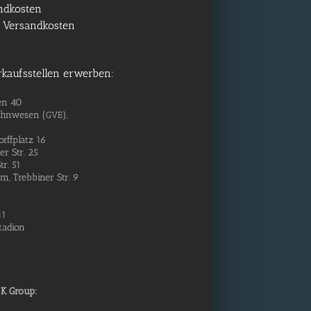
andkosten
. Versandkosten
rkaufsstellen erwerben:
den 40
ahn­we­sen (
),
GVE
rff­platz 16
er Str. 25
tr. 51
, Treb­bi­ner Str. 9
11
tadion
K Group: