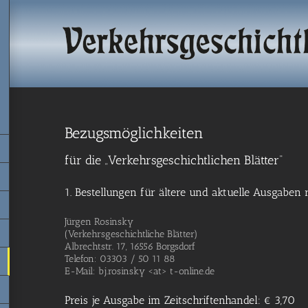
Bezugsmöglichkeiten
für die „Verkehrsgeschichtlichen Blätter“
1. Bestellungen für ältere und aktuelle Ausgaben r
Jür­gen Rosinsky
(Ver­kehrs­ge­schicht­li­che Blätter)
Albrecht­str. 17, 16556 Borgsdorf
Tele­fon: 03303 /​​ 50 11 88
E-Mail: bj.rosinsky <at> t-online.de
Preis je Ausgabe im Zeitschriftenhandel: € 3,70