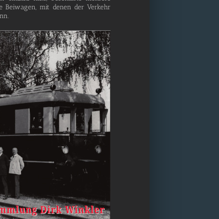
e­te Bei­wa­gen, mit denen der Ver­kehr
ann.