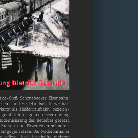
wal­­de-Groß Schö­ne­be­cker Eisen­bahn“
­­sen- und Hei­de­land­schaft, wes­halb
ürzt als „Hei­de­kraut­bahn“ bezeich­
-gemü­t­­lich klin­gen­den Bezeich­nung
Moder­ni­sie­rung des Betrie­bes gesetzt.
n Bus­sen und Pkws einen schnel­len,
ent­ge­gen­set­zen. Die Nie­der­bar­ni­mer
 offi­zi­ell hieß, beschaff­te meh­re­re