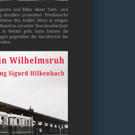
 Spu­ren und Bil­der die­ser Trieb- und
il­liert prä­sen­tiert. Tabel­la­ri­sche
­tie­ren den Arti­kel. Wenn in eini­gen
­er­bau zer­stör­te Stre­cken­ab­schnitt
der in Betrieb geht, dann kön­nen die
un­gen gegen­über der Attrak­ti­vi­tät des
halten.