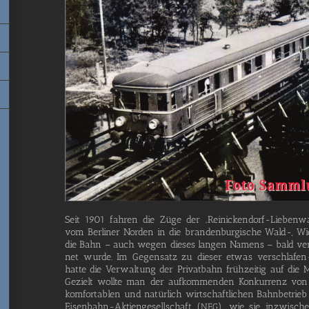
Seit 1901 fah­ren die Züge der „Rei­­ni­­cken­­dorf-Lie­­ben­­
vom Ber­li­ner Nor­den in die bran­den­bur­gi­sche Wald-, Wie
die Bahn – auch wegen die­ses lan­gen Namens – bald ver­k
net wur­de. Im Gegen­satz zu die­ser etwas ver­­­schla­­fen
hat­te die Ver­wal­tung der Pri­vat­bahn früh­zei­tig auf die 
Gezielt woll­te man der auf­kom­men­den Kon­kur­renz vo
kom­for­ta­blen und natür­lich wirt­schaft­li­chen Bahn­be­trieb 
Eisen­­­bahn-Akti­en­­ge­­sel­l­­schaft (
), wie sie inzwi­schen
NEG