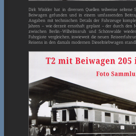
Dirk Wink­ler hat in diver­sen Quel­len teil­wei­se sel­te­ne
Bei­wa­gen gefun­den und in einem umfas­sen­den Bei­trag deta
Anga­ben mit tech­ni­schen Details der Fahr­zeu­ge kom­plet
Jah­ren – wie der­zeit ernst­haft geplant – der durch den Mau
zwi­schen Ber­­lin-Wil­­helm­s­ruh und Schön­wal­de wie­
Fahr­gäs­te ver­glei­chen, inwie­weit die neu­en Rei­se­er­fah­r
Rei­sens in den damals moder­nen Die­sel­trieb­wa­gen stand