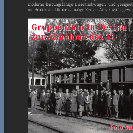
moder­ne leis­tungs­fä­hi­ge Die­sel­trieb­wa­gen und geeig­n
ins Hei­de­kraut für die dama­li­ge Zeit an Attrak­ti­vi­tät gew